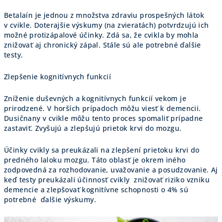
Betalaín je jednou z množstva zdraviu prospešných látok
v cvikle. Doterajšie výskumy (na zvieratách) potvrdzujú ich
možné protizápalové účinky. Zdá sa, že cvikla by mohla
znižovať aj chronický zápal. Stále sú ale potrebné ďalšie
testy.
Zlepšenie kognitívnych funkcií
Zníženie duševných a kognitívnych funkcií vekom je
prirodzené. V horších prípadoch môžu viesť k demencii.
Dusičnany v cvikle môžu tento proces spomaliť prípadne
zastaviť. Zvyšujú a zlepšujú prietok krvi do mozgu.
Účinky cvikly sa preukázali na zlepšení prietoku krvi do
predného laloku mozgu. Táto oblasť je okrem iného
zodpovedná za rozhodovanie, uvažovanie a posudzovanie. Aj
keď testy preukázali účinnosť cvikly znižovať riziko vzniku
demencie a zlepšovať kognitívne schopnosti o 4% sú
potrebné ďalšie výskumy.