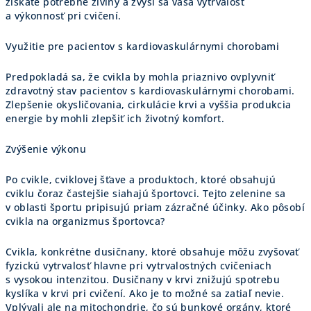
získate potrebné živiny a zvýši sa vaša vytrvalosť
a výkonnosť pri cvičení.
Využitie pre pacientov s kardiovaskulárnymi chorobami
Predpokladá sa, že cvikla by mohla priaznivo ovplyvniť
zdravotný stav pacientov s kardiovaskulárnymi chorobami.
Zlepšenie okysličovania, cirkulácie krvi a vyššia produkcia
energie by mohli zlepšiť ich životný komfort.
Zvýšenie výkonu
Po cvikle, cviklovej šťave a produktoch, ktoré obsahujú
cviklu čoraz častejšie siahajú športovci. Tejto zelenine sa
v oblasti športu pripisujú priam zázračné účinky. Ako pôsobí
cvikla na organizmus športovca?
Cvikla, konkrétne dusičnany, ktoré obsahuje môžu zvyšovať
fyzickú vytrvalosť hlavne pri vytrvalostných cvičeniach
s vysokou intenzitou. Dusičnany v krvi znižujú spotrebu
kyslíka v krvi pri cvičení. Ako je to možné sa zatiaľ nevie.
Vplývali ale na mitochondrie, čo sú bunkové orgány, ktoré