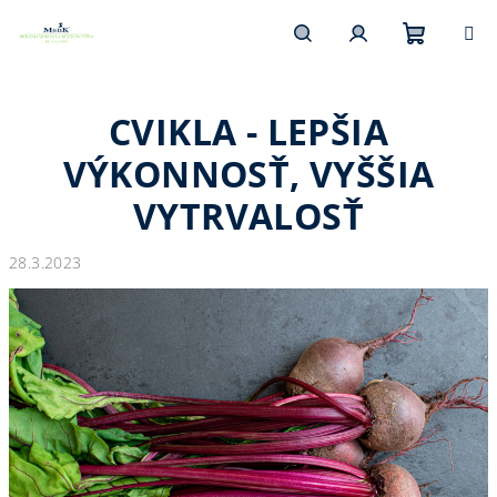
Prejsť
na
obsah
Nákupn
Hľadať
Prihlásenie
CVIKLA - LEPŠIA
košík
VÝKONNOSŤ, VYŠŠIA
VYTRVALOSŤ
28.3.2023