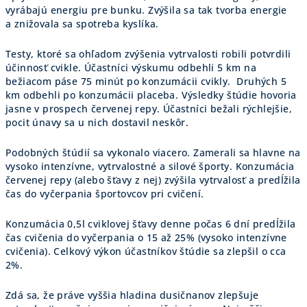
vyrábajú energiu pre bunku. Zvýšila sa tak tvorba energie
a znižovala sa spotreba kyslíka.
Testy, ktoré sa ohľadom zvýšenia vytrvalosti robili potvrdili
účinnosť cvikle. Účastníci výskumu odbehli 5 km na
bežiacom páse 75 minút po konzumácii cvikly. Druhých 5
km odbehli po konzumácii placeba. Výsledky štúdie hovoria
jasne v prospech červenej repy. Účastníci bežali rýchlejšie,
pocit únavy sa u nich dostavil neskôr.
Podobných štúdií sa vykonalo viacero. Zamerali sa hlavne na
vysoko intenzívne, vytrvalostné a silové športy. Konzumácia
červenej repy (alebo šťavy z nej) zvýšila vytrvalosť a predĺžila
čas do vyčerpania športovcov pri cvičení.
Konzumácia 0,5l cviklovej šťavy denne počas 6 dní predĺžila
čas cvičenia do vyčerpania o 15 až 25% (vysoko intenzívne
cvičenia). Celkový výkon účastníkov štúdie sa zlepšil o cca
2%.
Zdá sa, že práve vyššia hladina dusičnanov zlepšuje