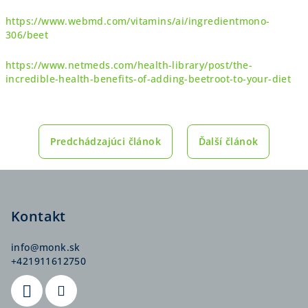
https://www.webmd.com/vitamins/ai/ingredientmono-
306/beet
https://www.netmeds.com/health-library/post/the-
incredible-health-benefits-of-adding-beetroot-to-your-diet
Predchádzajúci článok
Ďalší článok
Z
á
p
Kontakt
ä
info
@
monk.sk
t
+421911612750
i
e