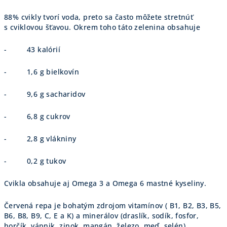
88% cvikly tvorí voda, preto sa často môžete stretnúť
s cviklovou šťavou. Okrem toho táto zelenina obsahuje
- 43 kalórií
- 1,6 g bielkovín
- 9,6 g sacharidov
- 6,8 g cukrov
- 2,8 g vlákniny
- 0,2 g tukov
Cvikla obsahuje aj Omega 3 a Omega 6 mastné kyseliny.
Červená repa je bohatým zdrojom vitamínov ( B1, B2, B3, B5,
B6, B8, B9, C, E a K) a minerálov (draslík, sodík, fosfor,
horčík, vápnik, zinok, mangán, železo, meď, selén)