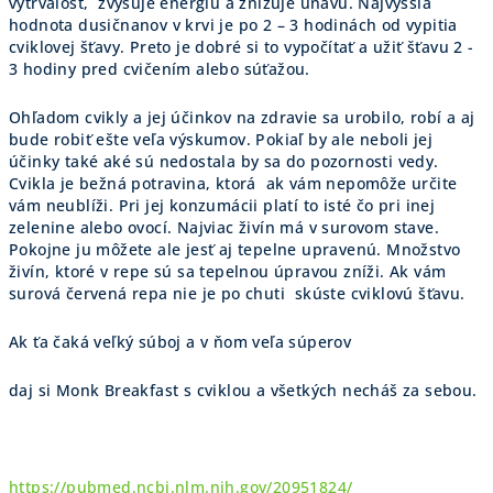
vytrvalosť, zvyšuje energiu a znižuje únavu. Najvyššia
hodnota dusičnanov v krvi je po 2 – 3 hodinách od vypitia
cviklovej šťavy. Preto je dobré si to vypočítať a užiť šťavu 2 -
3 hodiny pred cvičením alebo súťažou.
Ohľadom cvikly a jej účinkov na zdravie sa urobilo, robí a aj
bude robiť ešte veľa výskumov. Pokiaľ by ale neboli jej
účinky také aké sú nedostala by sa do pozornosti vedy.
Cvikla je bežná potravina, ktorá ak vám nepomôže určite
vám neublíži. Pri jej konzumácii platí to isté čo pri inej
zelenine alebo ovocí. Najviac živín má v surovom stave.
Pokojne ju môžete ale jesť aj tepelne upravenú. Množstvo
živín, ktoré v repe sú sa tepelnou úpravou zníži. Ak vám
surová červená repa nie je po chuti skúste cviklovú šťavu.
Ak ťa čaká veľký súboj a v ňom veľa súperov
daj si Monk Breakfast s cviklou a všetkých necháš za sebou.
https://pubmed.ncbi.nlm.nih.gov/20951824/