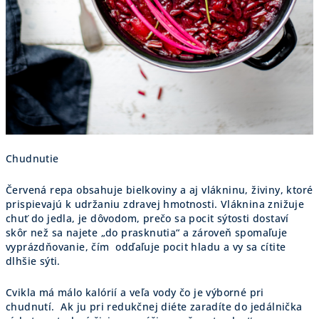
Chudnutie
Červená repa obsahuje bielkoviny a aj vlákninu, živiny, ktoré
prispievajú k udržaniu zdravej hmotnosti. Vláknina znižuje
chuť do jedla, je dôvodom, prečo sa pocit sýtosti dostaví
skôr než sa najete „do prasknutia“ a zároveň spomaľuje
vyprázdňovanie, čím odďaľuje pocit hladu a vy sa cítite
dlhšie sýti.
Cvikla má málo kalórií a veľa vody čo je výborné pri
chudnutí. Ak ju pri redukčnej diéte zaradíte do jedálnička