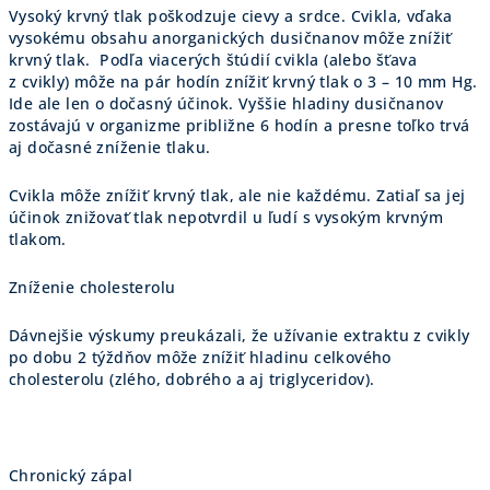
Vysoký krvný tlak poškodzuje cievy a srdce. Cvikla, vďaka
vysokému obsahu anorganických dusičnanov môže znížiť
krvný tlak. Podľa viacerých štúdií cvikla (alebo šťava
z cvikly) môže na pár hodín znížiť krvný tlak o 3 – 10 mm Hg.
Ide ale len o dočasný účinok. Vyššie hladiny dusičnanov
zostávajú v organizme približne 6 hodín a presne toľko trvá
aj dočasné zníženie tlaku.
Cvikla môže znížiť krvný tlak, ale nie každému. Zatiaľ sa jej
účinok znižovať tlak nepotvrdil u ľudí s vysokým krvným
tlakom.
Zníženie cholesterolu
Dávnejšie výskumy preukázali, že užívanie extraktu z cvikly
po dobu 2 týždňov môže znížiť hladinu celkového
cholesterolu (zlého, dobrého a aj triglyceridov).
Chronický zápal