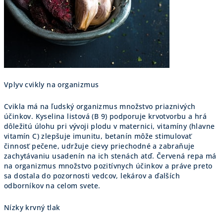
Vplyv cvikly na organizmus
Cvikla má na ľudský organizmus množstvo priaznivých
účinkov. Kyselina listová (B 9) podporuje krvotvorbu a hrá
dôležitú úlohu pri vývoji plodu v maternici, vitamíny (hlavne
vitamín C) zlepšuje imunitu, betanín môže stimulovať
činnosť pečene, udržuje cievy priechodné a zabraňuje
zachytávaniu usadenín na ich stenách atď. Červená repa má
na organizmus množstvo pozitívnych účinkov a práve preto
sa dostala do pozornosti vedcov, lekárov a ďalších
odborníkov na celom svete.
Nízky krvný tlak