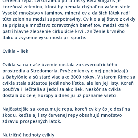
Červená repa, cvikla alebo po latinsky Beta vulgaris je
koreňová zelenina, ktorá by nemala chýbať na vašom stole.
Vysoké množstvo vitamínov, minerálov a ďalších látok radí
túto zeleninu medzi superpotraviny. Cvikle a aj šťave z cvikly
sa pripisuje množstvo zdravotných benefitov, medzi ktoré
patrí hlavne zlepšenie cirkulácie krvi , zníženie krvného
tlaku a zvýšenie výkonnosti pri športe.
Cvikla – liek
Cvikla sa na naše územie dostala zo severoafrického
prostredia a Stredomoria. Prvé zmienky o nej pochádzajú
z Babylónie a sú staré viac ako 3000 rokov. V starom Ríme sa
cvikla stala súčasťou jedálneho lístka, ale len jej listy. Koreň
používali liečitelia a jedol sa ako liek. Neskôr sa cvikla
dostala do celej Európy a dnes ju už poznáme všetci.
Najčastejšie sa konzumuje repa, koreň cvikly čo je dosť na
škodu, keďže aj listy červenej repy obsahujú množstvo
zdraviu prospešných látok.
Nutričné hodnoty cvikly