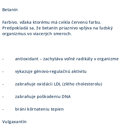
Betanín
Farbivo, vďaka ktorému má cvikla červenú farbu.
Predpokladá sa, že betanín priaznivo vplýva na ľudský
organizmus vo viacerých smeroch.
- antioxidant – zachytáva voľné radikály v organizme
- vykazuje génovo-regulačnú aktivitu
- zabraňuje oxidácii LDL (zlého cholesterolu)
- zabraňuje poškodeniu DNA
- bráni kôrnateniu tepien
Vulgaxantín