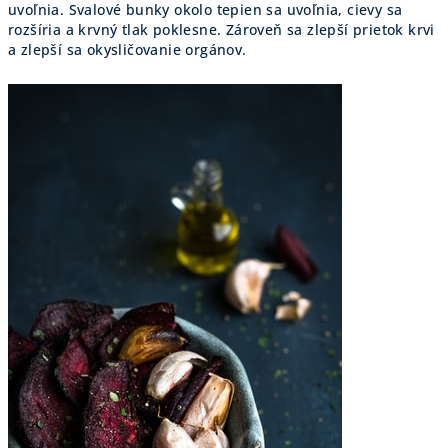
uvoľnia. Svalové bunky okolo tepien sa uvoľnia, cievy sa
rozšíria a krvný tlak poklesne. Zároveň sa zlepší prietok krvi
a zlepší sa okysličovanie orgánov.