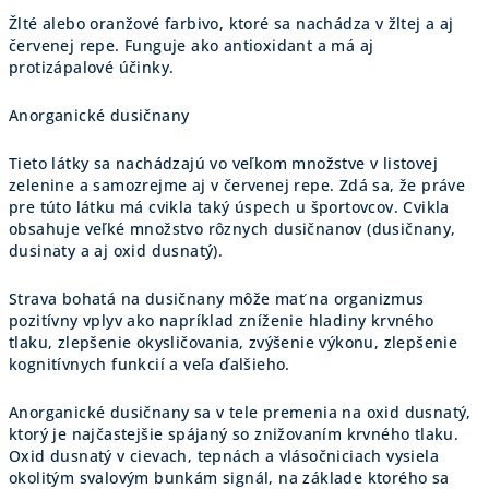
Žlté alebo oranžové farbivo, ktoré sa nachádza v žltej a aj
červenej repe. Funguje ako antioxidant a má aj
protizápalové účinky.
Anorganické dusičnany
Tieto látky sa nachádzajú vo veľkom množstve v listovej
zelenine a samozrejme aj v červenej repe. Zdá sa, že práve
pre túto látku má cvikla taký úspech u športovcov. Cvikla
obsahuje veľké množstvo rôznych dusičnanov (dusičnany,
dusinaty a aj oxid dusnatý).
Strava bohatá na dusičnany môže mať na organizmus
pozitívny vplyv ako napríklad zníženie hladiny krvného
tlaku, zlepšenie okysličovania, zvýšenie výkonu, zlepšenie
kognitívnych funkcií a veľa ďalšieho.
Anorganické dusičnany sa v tele premenia na oxid dusnatý,
ktorý je najčastejšie spájaný so znižovaním krvného tlaku.
Oxid dusnatý v cievach, tepnách a vlásočniciach vysiela
okolitým svalovým bunkám signál, na základe ktorého sa