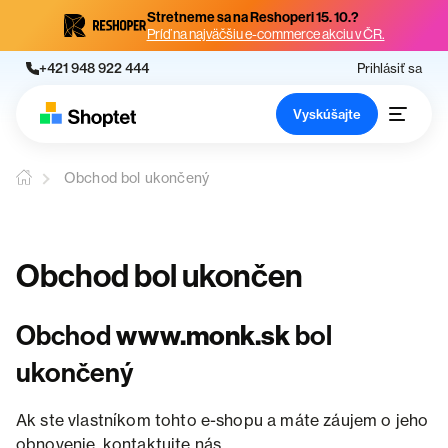
Stretneme sa na Reshoperi 15. 10.?
Príď na najväčšiu e-commerce akciu v ČR.
+421 948 922 444
Prihlásiť sa
Vyskúšajte
Obchod bol ukončený
Obchod bol ukončen
Obchod
www.monk.sk
bol
ukončený
Ak ste vlastníkom tohto e-shopu a máte záujem o jeho
obnovenie, kontaktujte nás.